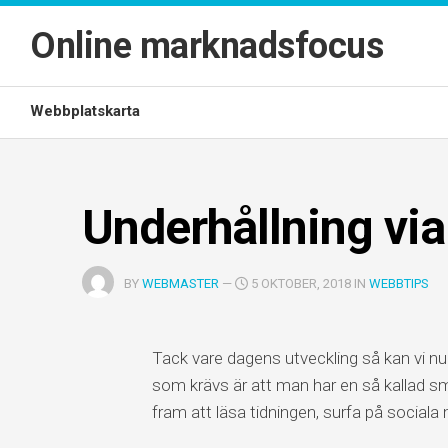
Skip
to
Online marknadsfocus
content
Webbplatskarta
Underhållning vi
BY
WEBMASTER
—
5 OKTOBER, 2018 IN
WEBBTIPS
Tack vare dagens utveckling så kan vi nu
som krävs är att man har en så kallad sm
fram att läsa tidningen, surfa på sociala 