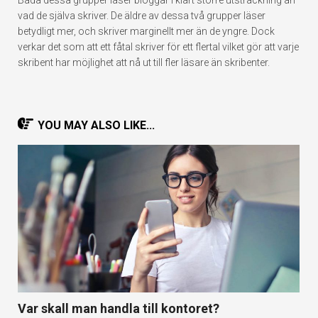
Båda dessa grupper läser bloggar i klart större utsträckning än
vad de själva skriver. De äldre av dessa två grupper läser
betydligt mer, och skriver marginellt mer än de yngre. Dock
verkar det som att ett fåtal skriver för ett flertal vilket gör att varje
skribent har möjlighet att nå ut till fler läsare än skribenter.
YOU MAY ALSO LIKE...
Var skall man handla till kontoret?