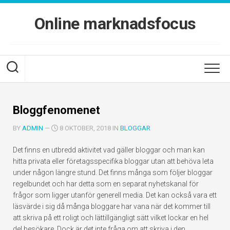
Skip
to
Online marknadsfocus
content
Bloggfenomenet
BY
ADMIN
—
8 OKTOBER, 2018 IN
BLOGGAR
Det finns en utbredd aktivitet vad gäller bloggar och man kan
hitta privata eller företagsspecifika bloggar utan att behöva leta
under någon längre stund. Det finns många som följer bloggar
regelbundet och har detta som en separat nyhetskanal för
frågor som ligger utanför generell media. Det kan också vara ett
läsvärde i sig då många bloggare har vana när det kommer till
att skriva på ett roligt och lättillgängligt sätt vilket lockar en hel
del besökare. Dock är det inte fråga om att skriva i den