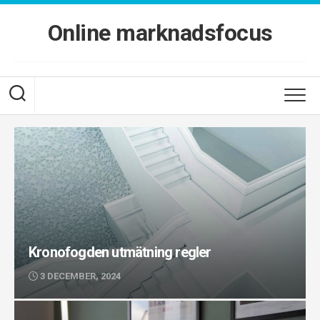
Skip
to
Online marknadsfocus
content
Kronofogden utmätning regler
3 DECEMBER, 2024