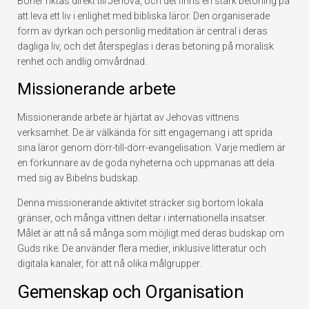
Böner riktas direkt till Jehova, och det finns en stark betoning på
att leva ett liv i enlighet med bibliska läror. Den organiserade
form av dyrkan och personlig meditation är central i deras
dagliga liv, och det återspeglas i deras betoning på moralisk
renhet och andlig omvårdnad.
Missionerande arbete
Missionerande arbete är hjärtat av Jehovas vittnens
verksamhet. De är välkända för sitt engagemang i att sprida
sina läror genom dörr-till-dörr-evangelisation. Varje medlem är
en förkunnare av de goda nyheterna och uppmanas att dela
med sig av Bibelns budskap.
Denna missionerande aktivitet sträcker sig bortom lokala
gränser, och många vittnen deltar i internationella insatser.
Målet är att nå så många som möjligt med deras budskap om
Guds rike. De använder flera medier, inklusive litteratur och
digitala kanaler, för att nå olika målgrupper.
Gemenskap och Organisation