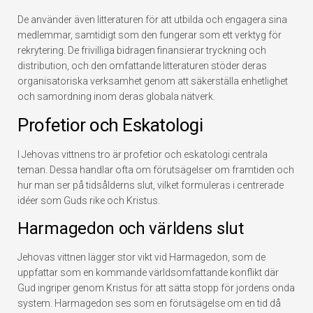
De använder även litteraturen för att utbilda och engagera sina
medlemmar, samtidigt som den fungerar som ett verktyg för
rekrytering. De frivilliga bidragen finansierar tryckning och
distribution, och den omfattande litteraturen stöder deras
organisatoriska verksamhet genom att säkerställa enhetlighet
och samordning inom deras globala nätverk.
Profetior och Eskatologi
I Jehovas vittnens tro är profetior och eskatologi centrala
teman. Dessa handlar ofta om förutsägelser om framtiden och
hur man ser på tidsålderns slut, vilket formuleras i centrerade
idéer som Guds rike och Kristus.
Harmagedon och världens slut
Jehovas vittnen lägger stor vikt vid Harmagedon, som de
uppfattar som en kommande världsomfattande konflikt där
Gud ingriper genom Kristus för att sätta stopp för jordens onda
system. Harmagedon ses som en förutsägelse om en tid då