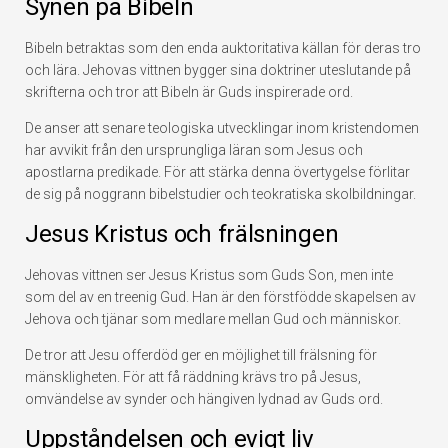
Synen på Bibeln
Bibeln betraktas som den enda auktoritativa källan för deras tro
och lära. Jehovas vittnen bygger sina doktriner uteslutande på
skrifterna och tror att Bibeln är Guds inspirerade ord.
De anser att senare teologiska utvecklingar inom kristendomen
har avvikit från den ursprungliga läran som Jesus och
apostlarna predikade. För att stärka denna övertygelse förlitar
de sig på noggrann bibelstudier och teokratiska skolbildningar.
Jesus Kristus och frälsningen
Jehovas vittnen ser Jesus Kristus som Guds Son, men inte
som del av en treenig Gud. Han är den förstfödde skapelsen av
Jehova och tjänar som medlare mellan Gud och människor.
De tror att Jesu offerdöd ger en möjlighet till frälsning för
mänskligheten. För att få räddning krävs tro på Jesus,
omvändelse av synder och hängiven lydnad av Guds ord.
Uppståndelsen och evigt liv