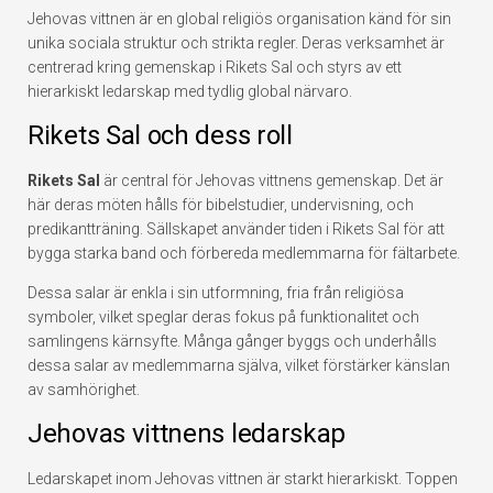
Jehovas vittnen är en global religiös organisation känd för sin
unika sociala struktur och strikta regler. Deras verksamhet är
centrerad kring gemenskap i Rikets Sal och styrs av ett
hierarkiskt ledarskap med tydlig global närvaro.
Rikets Sal och dess roll
Rikets Sal
är central för Jehovas vittnens gemenskap. Det är
här deras möten hålls för bibelstudier, undervisning, och
predikantträning. Sällskapet använder tiden i Rikets Sal för att
bygga starka band och förbereda medlemmarna för fältarbete.
Dessa salar är enkla i sin utformning, fria från religiösa
symboler, vilket speglar deras fokus på funktionalitet och
samlingens kärnsyfte. Många gånger byggs och underhålls
dessa salar av medlemmarna själva, vilket förstärker känslan
av samhörighet.
Jehovas vittnens ledarskap
Ledarskapet inom Jehovas vittnen är starkt hierarkiskt. Toppen