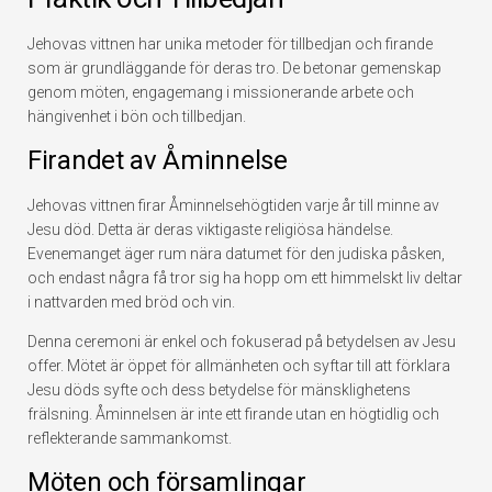
Jehovas vittnen har unika metoder för tillbedjan och firande
som är grundläggande för deras tro. De betonar gemenskap
genom möten, engagemang i missionerande arbete och
hängivenhet i bön och tillbedjan.
Firandet av Åminnelse
Jehovas vittnen firar Åminnelsehögtiden varje år till minne av
Jesu död. Detta är deras viktigaste religiösa händelse.
Evenemanget äger rum nära datumet för den judiska påsken,
och endast några få tror sig ha hopp om ett himmelskt liv deltar
i nattvarden med bröd och vin.
Denna ceremoni är enkel och fokuserad på betydelsen av Jesu
offer. Mötet är öppet för allmänheten och syftar till att förklara
Jesu döds syfte och dess betydelse för mänsklighetens
frälsning. Åminnelsen är inte ett firande utan en högtidlig och
reflekterande sammankomst.
Möten och församlingar