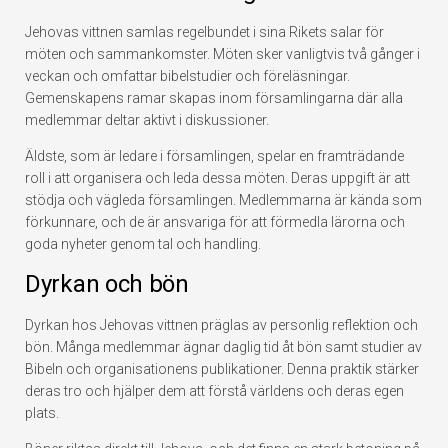
Jehovas vittnen samlas regelbundet i sina Rikets salar för
möten och sammankomster. Möten sker vanligtvis två gånger i
veckan och omfattar bibelstudier och föreläsningar.
Gemenskapens ramar skapas inom församlingarna där alla
medlemmar deltar aktivt i diskussioner.
Äldste, som är ledare i församlingen, spelar en framträdande
roll i att organisera och leda dessa möten. Deras uppgift är att
stödja och vägleda församlingen. Medlemmarna är kända som
förkunnare, och de är ansvariga för att förmedla lärorna och
goda nyheter genom tal och handling.
Dyrkan och bön
Dyrkan hos Jehovas vittnen präglas av personlig reflektion och
bön. Många medlemmar ägnar daglig tid åt bön samt studier av
Bibeln och organisationens publikationer. Denna praktik stärker
deras tro och hjälper dem att förstå världens och deras egen
plats.