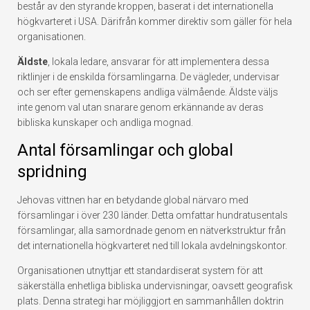
består av den styrande kroppen, baserat i det internationella
högkvarteret i USA. Därifrån kommer direktiv som gäller för hela
organisationen.
Äldste
, lokala ledare, ansvarar för att implementera dessa
riktlinjer i de enskilda församlingarna. De vägleder, undervisar
och ser efter gemenskapens andliga välmående. Äldste väljs
inte genom val utan snarare genom erkännande av deras
bibliska kunskaper och andliga mognad.
Antal församlingar och global
spridning
Jehovas vittnen har en betydande global närvaro med
församlingar i över 230 länder. Detta omfattar hundratusentals
församlingar, alla samordnade genom en nätverkstruktur från
det internationella högkvarteret ned till lokala avdelningskontor.
Organisationen utnyttjar ett standardiserat system för att
säkerställa enhetliga bibliska undervisningar, oavsett geografisk
plats. Denna strategi har möjliggjort en sammanhållen doktrin