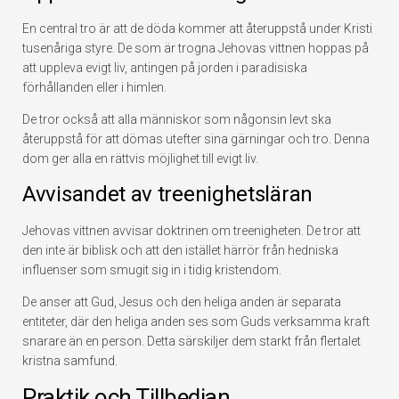
En central tro är att de döda kommer att återuppstå under Kristi
tusenåriga styre. De som är trogna Jehovas vittnen hoppas på
att uppleva evigt liv, antingen på jorden i paradisiska
förhållanden eller i himlen.
De tror också att alla människor som någonsin levt ska
återuppstå för att dömas utefter sina gärningar och tro. Denna
dom ger alla en rättvis möjlighet till evigt liv.
Avvisandet av treenighetsläran
Jehovas vittnen avvisar doktrinen om treenigheten. De tror att
den inte är biblisk och att den istället härrör från hedniska
influenser som smugit sig in i tidig kristendom.
De anser att Gud, Jesus och den heliga anden är separata
entiteter, där den heliga anden ses som Guds verksamma kraft
snarare än en person. Detta särskiljer dem starkt från flertalet
kristna samfund.
Praktik och Tillbedjan