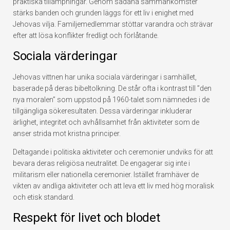
praktiska tillämpningar. Genom sådana sammankomster
stärks banden och grunden läggs för ett liv i enighet med
Jehovas vilja. Familjemedlemmar stöttar varandra och strävar
efter att lösa konflikter fredligt och förlåtande.
Sociala värderingar
Jehovas vittnen har unika sociala värderingar i samhället,
baserade på deras bibeltolkning. De står ofta i kontrast till ”den
nya moralen” som uppstod på 1960-talet som nämnedes i de
tillgängliga sökeresultaten. Dessa värderingar inkluderar
ärlighet, integritet och avhållsamhet från aktiviteter som de
anser strida mot kristna principer.
Deltagande i politiska aktiviteter och ceremonier undviks för att
bevara deras religiösa neutralitet. De engagerar sig inte i
militarism eller nationella ceremonier. Istället framhäver de
vikten av andliga aktiviteter och att leva ett liv med hög moralisk
och etisk standard.
Respekt för livet och blodet