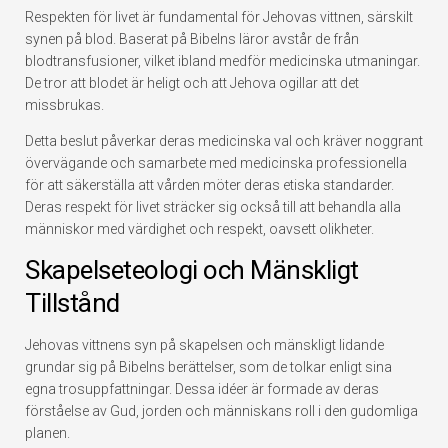
Respekten för livet är fundamental för Jehovas vittnen, särskilt
synen på blod. Baserat på Bibelns läror avstår de från
blodtransfusioner, vilket ibland medför medicinska utmaningar.
De tror att blodet är heligt och att Jehova ogillar att det
missbrukas.
Detta beslut påverkar deras medicinska val och kräver noggrant
övervägande och samarbete med medicinska professionella
för att säkerställa att vården möter deras etiska standarder.
Deras respekt för livet sträcker sig också till att behandla alla
människor med värdighet och respekt, oavsett olikheter.
Skapelseteologi och Mänskligt
Tillstånd
Jehovas vittnens syn på skapelsen och mänskligt lidande
grundar sig på Bibelns berättelser, som de tolkar enligt sina
egna trosuppfattningar. Dessa idéer är formade av deras
förståelse av Gud, jorden och människans roll i den gudomliga
planen.