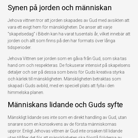
Synen på jorden och människan
Jehova vittnen tror att jorden skapades av Gud med avsikten att
vara ett evigt hem för mänskligheten. De anser att varje
”skapelsedag” i Bibeln kan ha varat tusentals år, vilket innebär att
jorden och allt som finns på den har formats över långa
tidsperioder.
Jehova Vittnen ser jorden som en gåva från Gud, som ska tas
hand om och respekteras. De fokuserar intensivt på skapelsens
detaljer och ser på dessa som bevis för Guds kreativa styrka
och kärlek till mänskligheten. Mänskligheten betraktas som
skapad i Guds avbild, med en speciell plats att fylla i den
himmelska planen.
Människans lidande och Guds syfte
Mänskligt lidande ses inte som en direkt handling av Gud, utan
snarare som en konsekvens av de första människornas
uppror. Enligt Jehovas vittnen är Gud inte orsaken till lidande
utan tillåter det för att mänskligheten ska förstå följderna av