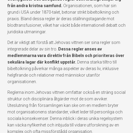
från andra kristna samfund.
Organisationen, som har sin
grund i USA under 1870-talet, betonar strikt bibeltolkning och
praxis. Bland dessa regler är deras ställningstagande mot
blodtransfusioner, vilket har väckt både internationell debatt och
juridiska utmaningar.
Det är viktigt att förstå att Jehovas vittnen ser sina regler som
integrerade delar av sin tro.
Dessa regler anses av
medlemmarna vara direktiv från Bibeln och prioriteras över
sekulära lagar där konflikt uppstår.
Denna starka tilltro till
bibeltolkning påverkar många aspekter av deras liv, inklusive
helgfirande och relationer med människor utanför
organisationen.
Reglerna inom Jehovas vittnen omfattar också en sträng social
struktur och disciplinära åtgärder mot de som avviker.
Uteslutning från församlingen kan ske om en medlem bryter
mot organisationens standarder, vilket leder till personliga och
sociala konsekvenser. Denna inblick i deras unika regelsystem
kan väcka nyfikenhet och inbjuda till vidare utforskning av en
komplex och ofta missförstådd organisation.