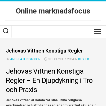
Skip
to
Online marknadsfocus
content
Jehovas Vittnen Konstiga Regler
BY
ANDREA BENGTSSON
—
3 DECEMBER, 2024 IN
REGLER
Jehovas Vittnen Konstiga
Regler – En Djupdykning i Tro
och Praxis
Jehovas vittnen är kända för sina unika religiösa
övertygelser och åtföljande regler som kraftigt skiljer sig