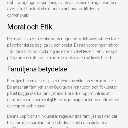
och framgångsrik spridning av deras trosinriktningar världen
över, vilket har lockat miljontals anhängare till deras
gemenskap.
Moral och Etik
De moraliska och etiska värderingar som Jehovas vittnen följer
påverkar deras dagliga liv och beslut. Dessa värderingar härrör
från deras tro och tolkning av Bibeln, vilket leder till en unik syn
på familjens roll, sociala normer och synen på livets helgd.
Familjens betydelse
Familjen har en central plats i Jehovas vittnens moral och etik.
De anser att familjen är en Gud-given institution och fokuserar
på att bygga starka familjeband. Föräldrar uppmuntras att
uppfostra sina barn enligt Bibelns principer, inkluderande vikten
av respekt och ansvar.
Denna uppfostran inkluderar regelbundna familjeandakter, där
hela familjen samlas för att studera bibeln och diskutera