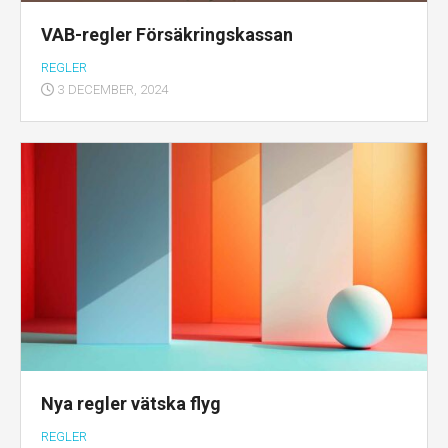
VAB-regler Försäkringskassan
REGLER
3 DECEMBER, 2024
Nya regler vätska flyg
REGLER