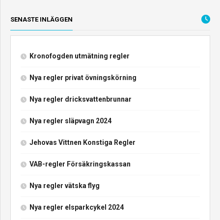
SENASTE INLÄGGEN
Kronofogden utmätning regler
Nya regler privat övningskörning
Nya regler dricksvattenbrunnar
Nya regler släpvagn 2024
Jehovas Vittnen Konstiga Regler
VAB-regler Försäkringskassan
Nya regler vätska flyg
Nya regler elsparkcykel 2024