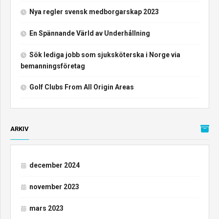
Nya regler svensk medborgarskap 2023
En Spännande Värld av Underhållning
Sök lediga jobb som sjuksköterska i Norge via
bemanningsföretag
Golf Clubs From All Origin Areas
ARKIV
december 2024
november 2023
mars 2023