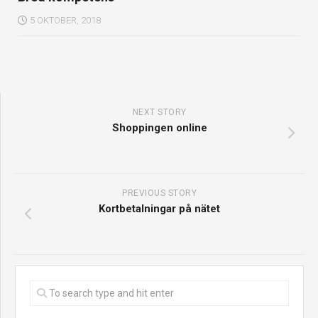
5 OKTOBER, 2018
NEXT STORY
Shoppingen online
PREVIOUS STORY
Kortbetalningar på nätet