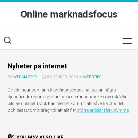
Skip
to
Online marknadsfocus
content
Nyheter på internet
BY
WEBMASTER
—
5 OKTOBER, 2018 IN
WEBBTIPS
De tidningar som är reklamfinansierade har sällan några
djupgående reportage utan presenterar snarare en överskådlig
bild av nuläget. Dock har internet kommit att påverka utbudet
och dessutom bidragit till att allt fler
större artiklar fått utrymme
.
YOU MAY ALSO LIKE...